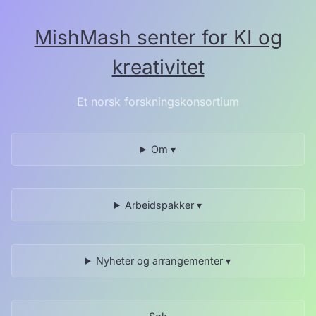
Hopp
til
MishMash senter for KI og
innholdet.
kreativitet
Et norsk forskningskonsortium
Om ▾
Arbeidspakker ▾
Nyheter og arrangementer ▾