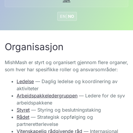
Søk
EN
|
NO
Organisasjon
MishMash er styrt og organisert gjennom flere organer,
som hver har spesifikke roller og ansvarsområder:
Ledelse
— Daglig ledelse og koordinering av
aktiviteter
Arbeidspakkeledergruppen
— Ledere for de syv
arbeidspakkene
Styret
— Styring og beslutningstaking
Rådet
— Strategisk oppfølging og
partneretterlevelse
Vitenskapelig rådgivende råd
— Internasjonal