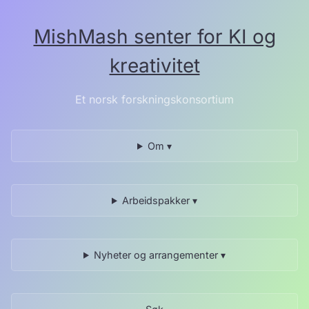
Hopp
til
MishMash senter for KI og
innholdet.
kreativitet
Et norsk forskningskonsortium
Om ▾
Arbeidspakker ▾
Nyheter og arrangementer ▾