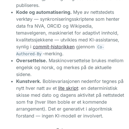
publiseres.
Kode og automatisering.
Mye av nettstedets
verktøy — synkroniseringsskriptene som henter
data fra NVA, ORCID og Wikipedia,
temavelgeren, maskineriet for adaptivt innhold,
kvalitetssjekkene — utvikles med KI-assistanse,
synlig i
commit-historikken
gjennom
Co-
-merking.
Authored-By
Oversettelse.
Maskinoversettelse brukes mellom
engelsk og norsk, og merkes på de aktuelle
sidene.
Kunstverk.
Boblevariasjonen nedenfor tegnes på
nytt hver natt av et
lite skript
: en deterministisk
skisse med dato og dagens aktivitet på nettstedet
som frø (hver liten boble er et kommende
arrangement). Det er generativt i algoritmisk
forstand — ingen KI-modell er involvert.