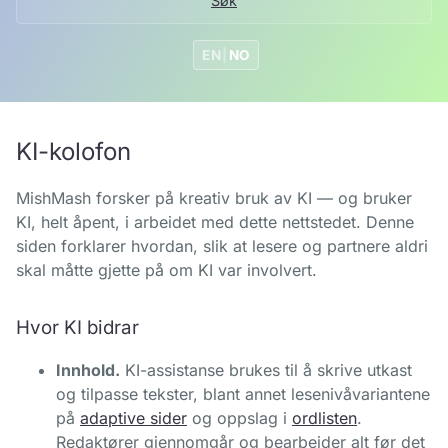
Søk
EN
|
NO
KI-kolofon
MishMash forsker på kreativ bruk av KI — og bruker
KI, helt åpent, i arbeidet med dette nettstedet. Denne
siden forklarer hvordan, slik at lesere og partnere aldri
skal måtte gjette på om KI var involvert.
Hvor KI bidrar
Innhold.
KI-assistanse brukes til å skrive utkast
og tilpasse tekster, blant annet lesenivåvariantene
på
adaptive sider
og oppslag i
ordlisten
.
Redaktører gjennomgår og bearbeider alt før det