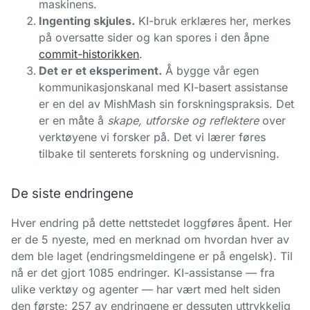
maskinens.
Ingenting skjules.
KI-bruk erklæres her, merkes
på oversatte sider og kan spores i den åpne
commit-historikken
.
Det er et eksperiment.
Å bygge vår egen
kommunikasjonskanal med KI-basert assistanse
er en del av MishMash sin forskningspraksis. Det
er en måte å
skape, utforske og reflektere
over
verktøyene vi forsker på. Det vi lærer føres
tilbake til senterets forskning og undervisning.
De siste endringene
Hver endring på dette nettstedet loggføres åpent. Her
er de 5 nyeste, med en merknad om hvordan hver av
dem ble laget (endringsmeldingene er på engelsk). Til
nå er det gjort 1085 endringer. KI-assistanse — fra
ulike verktøy og agenter — har vært med helt siden
den første; 257 av endringene er dessuten uttrykkelig