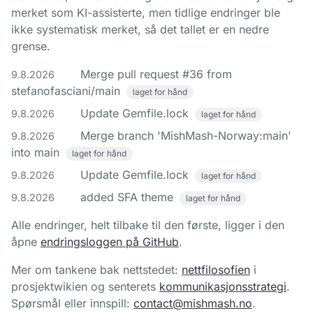
merket som KI-assisterte, men tidlige endringer ble
ikke systematisk merket, så det tallet er en nedre
grense.
Merge pull request #36 from
9.8.2026
stefanofasciani/main
laget for hånd
Update Gemfile.lock
9.8.2026
laget for hånd
Merge branch 'MishMash-Norway:main'
9.8.2026
into main
laget for hånd
Update Gemfile.lock
9.8.2026
laget for hånd
added SFA theme
9.8.2026
laget for hånd
Alle endringer, helt tilbake til den første, ligger i den
åpne
endringsloggen på GitHub
.
Mer om tankene bak nettstedet:
nettfilosofien
i
prosjektwikien og senterets
kommunikasjonsstrategi
.
Spørsmål eller innspill:
contact@mishmash.no
.